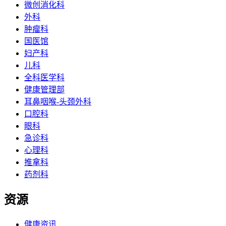
微创消化科
外科
肿瘤科
国医馆
妇产科
儿科
全科医学科
健康管理部
耳鼻咽喉-头颈外科
口腔科
眼科
急诊科
心理科
推拿科
药剂科
资源
健康资讯