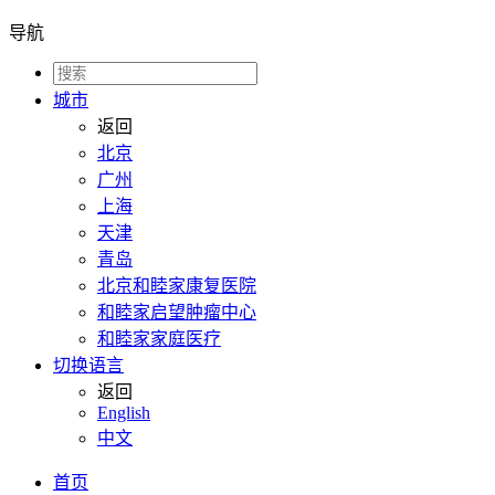
导航
城市
返回
北京
广州
上海
天津
青岛
北京和睦家康复医院
和睦家启望肿瘤中心
和睦家家庭医疗
切换语言
返回
English
中文
首页