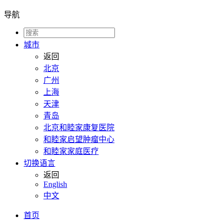
导航
城市
返回
北京
广州
上海
天津
青岛
北京和睦家康复医院
和睦家启望肿瘤中心
和睦家家庭医疗
切换语言
返回
English
中文
首页