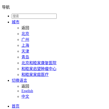
导航
城市
返回
北京
广州
上海
天津
青岛
北京和睦家康复医院
和睦家启望肿瘤中心
和睦家家庭医疗
切换语言
返回
English
中文
首页