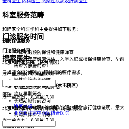
全科医生 内科医生 感染性疾病及肝病医生
科室服务范畴
和睦家全科医学科主要提供如下服务：
门诊服务时间
预
防保健服
务
门诊
服
务时间
个体化的预防保健和健康筛查
搜索医生
（包括年度健康评估、入学入职或核保健康检查、孕前
北京和睦家医院（将台院区）
检查等健康筛查）
寻找适合您的医生，评估您的医疗需求。
儿童及成人疫苗接种咨询
周一至周日： 8:00至18:00
慢性病筛查和预防
北京和睦家京北
妇
儿
医院（大屯院区）
心脑血管疾病风险评估
癌症早期筛查
医院
周一至周日： 8:30至17:30
长短期旅行前咨询
所有地点
各类医学证明（如适飞证明、研学旅行健康证明、意大
北京和睦家中西医
结
合医院（
东
城院区）
北京和睦家中西医结合医院
利驾照体检证明等）
周一至周五： 8:30至17:30
常
见
病
诊疗
服
务