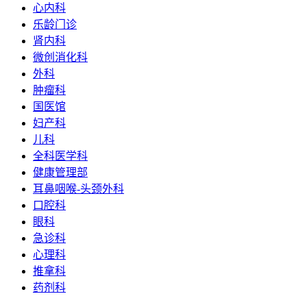
心内科
乐龄门诊
肾内科
微创消化科
外科
肿瘤科
国医馆
妇产科
儿科
全科医学科
健康管理部
耳鼻咽喉-头颈外科
口腔科
眼科
急诊科
心理科
推拿科
药剂科