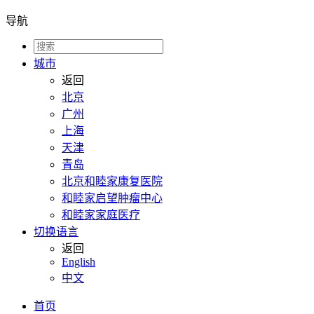
导航
城市
返回
北京
广州
上海
天津
青岛
北京和睦家康复医院
和睦家启望肿瘤中心
和睦家家庭医疗
切换语言
返回
English
中文
首页