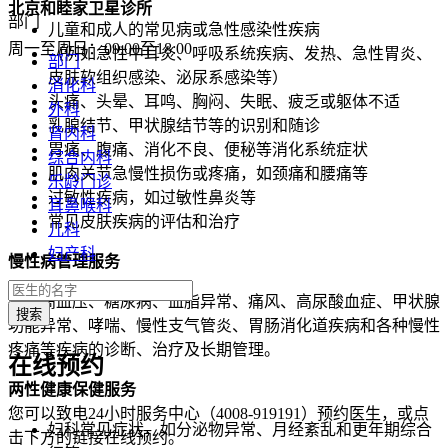
北京和睦家
卫
星
诊
所
部门
儿童和成人的常见病或急性感染性疾病
周一至周日：09:00至18:00
（例如急性中耳炎、呼吸系统疾病、发热、急性胃炎、
部门
皮肤软组织感染、泌尿系感染等）
消化科
头痛、头晕、耳鸣、胸闷、失眠、疲乏或躯体不适
外科
乳腺结节、甲状腺结节等的识别和随诊
肾内科
胃痛、腹痛、消化不良、便秘等消化系统症状
综合内科
肌肉关节急慢性损伤或疼痛，如颈痛和腰痛等
乐龄门诊
过敏性疾病，如过敏性鼻炎等
耳鼻喉科
常见皮肤疾病的评估和治疗
儿科
妇产科
慢性病管理服
务
包括高血压、糖尿病、血脂异常、痛风、高尿酸血症、甲状腺
功能异常、哮喘、慢性支气管炎、胃肠消化道疾病和各种慢性
疼痛等疾病的诊断、治疗及长期管理。
在线预约
两性健康保健服
务
您可以致电24小时服务中心（4008-919191）预约医生，或点
妇科常见症状，如分泌物异常、月经紊乱和更年期综合
击下方的链接在线预约。