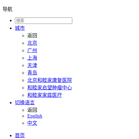
导航
城市
返回
北京
广州
上海
天津
青岛
北京和睦家康复医院
和睦家启望肿瘤中心
和睦家家庭医疗
切换语言
返回
English
中文
首页