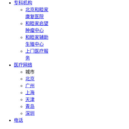
专科机构
北京和睦家
康复医院
和睦家启望
肿瘤中心
和睦家辅助
生殖中心
上门医疗服
务
医疗网络
城市
北京
广州
上海
天津
青岛
深圳
电话