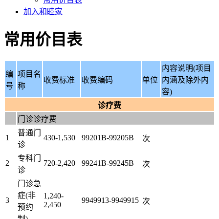
加入和睦家
常用价目表
内容说明(项目
编
项目名
收费标准
收费编码
单位
内涵及除外内
号
称
容)
诊疗费
门诊诊疗费
普通门
1
430-1,530
99201B-99205B
次
诊
专科门
2
720-2,420
99241B-99245B
次
诊
门诊急
症(非
1,240-
3
9949913-9949915
次
2,450
预约
制)