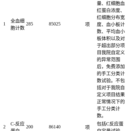
量、红细胞血
红蛋白浓度、
红细胞分布宽
全血细
1
285
85025
项
度、血小板计
胞计数
数、平均血小
板体积以及对
于超出部分项
目我院自定义
的异常范围
后，免费添加
的手工分类计
数试验。不包
括对于我院自
定义项目结果
正常情况下的
手工分类计
数。
C-反应
包括C反应蛋
2
200
86140
项
蛋白
白定量试验。