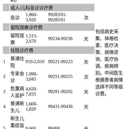
成人/儿科急诊诊疗费
1,860-
99283/01-
急诊
次
3,920
99285/01
留院观察诊疗费
包括病史采
留院观
1,515-
99234-99236
集、体格检
天
2,670
察
查、医疗决
住院诊疗费
策、病情咨
普通住
询、医疗协
1
910-2,010
99221-99223
天
院
调、疾病辨
别。中间医生
专家会
1,090-
2
99251-99255
次
3,045
根据患者病情
诊
选择不同等级
危重病
4,620-
3
99291-99292
天
诊费。
7,035
人监护
普通新
1,600-
4
99431-99436
天
1,820
生儿
新生儿
重症监
5
9,660
99468
天