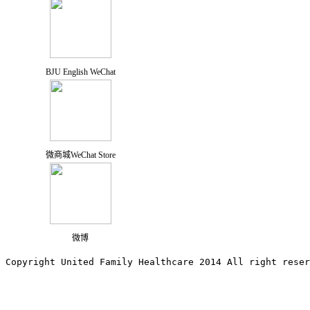
BJU English WeChat
微商城WeChat Store
微博
Copyright United Family Healthcare 2014 All right re