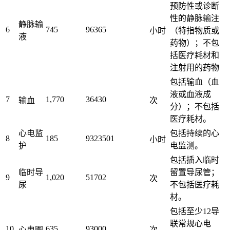
预防性或诊断
性的静脉输注
静脉输
6
745
96365
小时
（特指物质或
液
药物）；不包
括医疗耗材和
注射用的药物
包括输血（血
液或血液成
7
1,770
36430
输血
次
分）；不包括
医疗耗材。
心电监
包括持续的心
8
185
9323501
小时
护
电监测。
包括插入临时
临时导
留置导尿管；
9
1,020
51702
次
尿
不包括医疗耗
材。
包括至少12导
联常规心电
10
635
93000
心电图
次