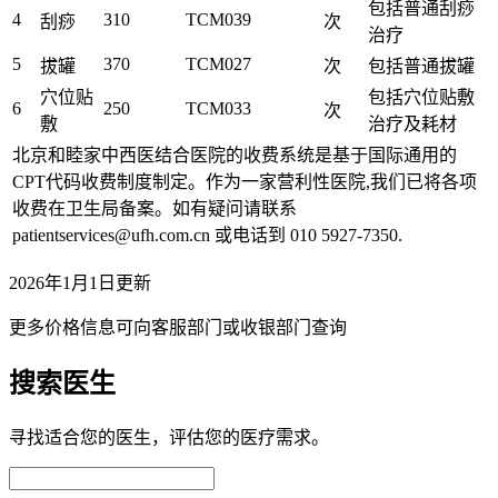
包括普通刮痧
4
310
TCM039
刮痧
次
治疗
5
370
TCM027
拔罐
次
包括普通拔罐
穴位贴
包括穴位贴敷
6
250
TCM033
次
敷
治疗及耗材
北京和睦家中西医结合医院的收费系统是基于国际通用的
CPT代码收费制度制定。作为一家营利性医院,我们已将各项
收费在卫生局备案。如有疑问请联系
patientservices@ufh.com.cn 或电话到 010 5927-7350.
2026年1月1日更新
更多价格信息可向客服部门或收银部门查询
搜索医生
寻找适合您的医生，评估您的医疗需求。