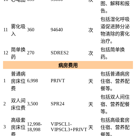
图、解释和报
告。
包括湿化呼吸
雾化吸
道促进肺分泌
11
360
94640
次
入
物清除的雾化
治疗。
简单换
包括简单换
12
270
SDRES2
次
药
药。
病房费用
普通病
包括普通病房
1
6,998
PRIVT
房床位
天
住宿、营养配
费
餐等。
包括双人间住
双人间
2
3,500
SPR24
天
宿、营养配餐
床位费
等。
高级套
包括高级套房
12,998-
VIPSCL1-
3
房床位
天
住宿、营养配
18,998
VIPSCL3+PRIVT
费
餐等。