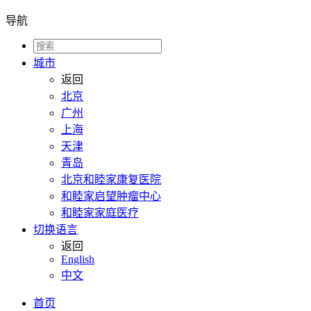
导航
城市
返回
北京
广州
上海
天津
青岛
北京和睦家康复医院
和睦家启望肿瘤中心
和睦家家庭医疗
切换语言
返回
English
中文
首页