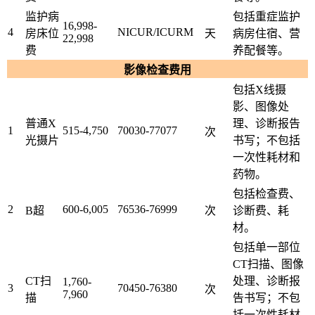
监护病
包括重症监护
16,998-
4
NICUR/ICURM
房床位
天
病房住宿、营
22,998
费
养配餐等。
影像检查费用
包括X线摄
影、图像处
普通X
理、诊断报告
1
515-4,750
70030-77077
次
光摄片
书写；不包括
一次性耗材和
药物。
包括检查费、
2
600-6,005
76536-76999
B超
次
诊断费、耗
材。
包括单一部位
CT扫描、图像
CT扫
处理、诊断报
1,760-
3
70450-76380
次
7,960
描
告书写；不包
括一次性耗材