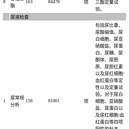
8
163
84478
项
三酯定量试
脂
验。
尿液检查
包括尿比重、
尿酸碱值、尿
白细胞、尿亚
硝酸盐、尿蛋
白、尿糖、尿
酮体、尿胆
原、尿胆红素
以及尿红细胞/
血红蛋白等定
性以及定量试
验。对于尿白
尿常规
1
158
81001
项
细胞、亚硝酸
分析
盐、尿蛋白以
及尿红细胞/血
红蛋白等四项
阳性的标本，