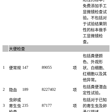
免费添加手工
显微镜检查试
验。不包括对
于试验结果阴
性的标本做手
工显微镜检
查。
大便检查
包括粪便颜
色、外观形
1
147
89055
便常规
项
状、白细胞、
红细胞以及其
他异常。
包括粪便潜血
2
189
8227402
隐血
项
定性试验。
虫卵或
包括对于已知
3
235
87177
寄生虫
项
的寄生虫及卵
检查
予以描述。