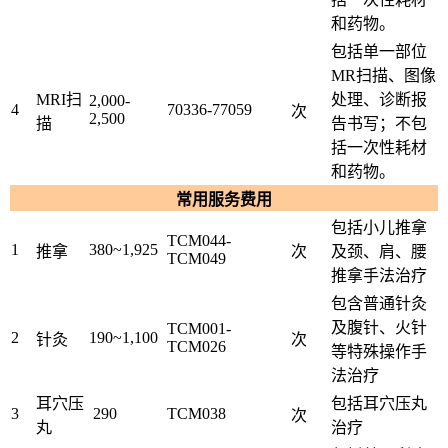
和药物。
包括单一部位
MR扫描、图像
MRI扫
处理、诊断报
2,000-
4
70336-77059
次
2,500
描
告书写；不包
括一次性耗材
和药物。
常用服务费用
包括小儿推拿
TCM044-
1
380~1,925
推拿
次
及颈、肩、腰
TCM049
推拿手法治疗
包含普通针灸
及腹针、火针
TCM001-
2
190~1,100
针灸
次
TCM026
等特殊操作手
法治疗
耳穴压
包括耳穴压丸
3
290
TCM038
次
丸
治疗