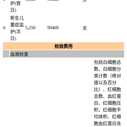
护(首
日)
新生儿
重症监
6
5,250
99469
天
护(次
日)
检验费用
血液检查
包括白细胞总
数、白细胞分
类计数（绝对
值以及百分
比）、红细胞
总数、血红蛋
白、红细胞压
积、红细胞平
均体积、红细
胞血红蛋白含