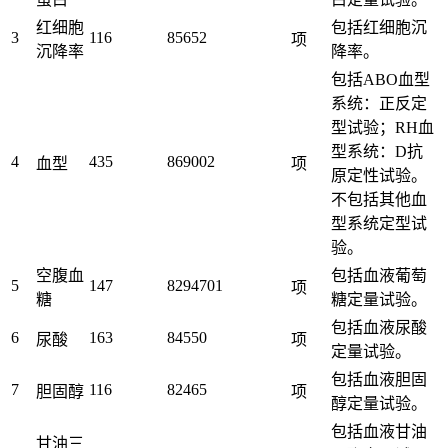
红细胞
包括红细胞沉
3
116
85652
项
沉降率
降率。
包括ABO血型
系统：正反定
型试验；RH血
型系统：D抗
4
435
869002
血型
项
原定性试验。
不包括其他血
型系统定型试
验。
空腹血
包括血液葡萄
5
147
8294701
项
糖
糖定量试验。
包括血液尿酸
6
163
84550
尿酸
项
定量试验。
包括血液胆固
7
116
82465
胆固醇
项
醇定量试验。
包括血液甘油
甘油三