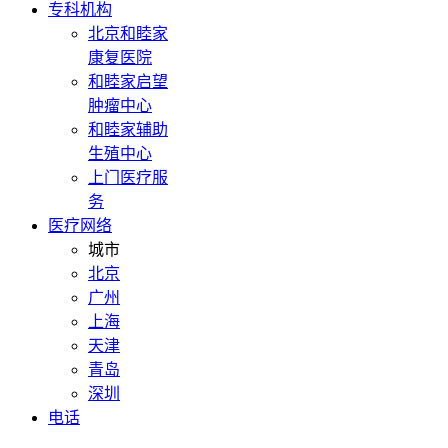
专科机构
北京和睦家
康复医院
和睦家启望
肿瘤中心
和睦家辅助
生殖中心
上门医疗服
务
医疗网络
城市
北京
广州
上海
天津
青岛
深圳
电话