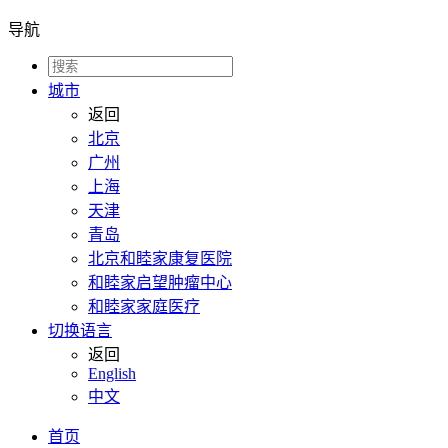
导航
城市
返回
北京
广州
上海
天津
青岛
北京和睦家康复医院
和睦家启望肿瘤中心
和睦家家庭医疗
切换语言
返回
English
中文
首页