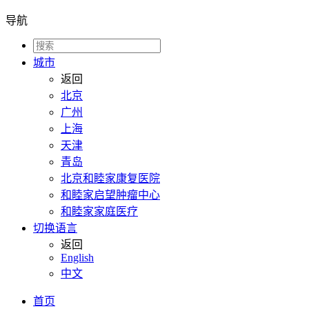
导航
城市
返回
北京
广州
上海
天津
青岛
北京和睦家康复医院
和睦家启望肿瘤中心
和睦家家庭医疗
切换语言
返回
English
中文
首页