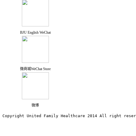
BJU English WeChat
微商城WeChat Store
微博
Copyright United Family Healthcare 2014 All right re