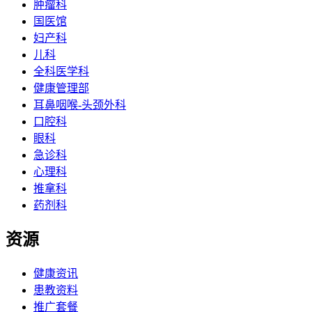
肿瘤科
国医馆
妇产科
儿科
全科医学科
健康管理部
耳鼻咽喉-头颈外科
口腔科
眼科
急诊科
心理科
推拿科
药剂科
资源
健康资讯
患教资料
推广套餐