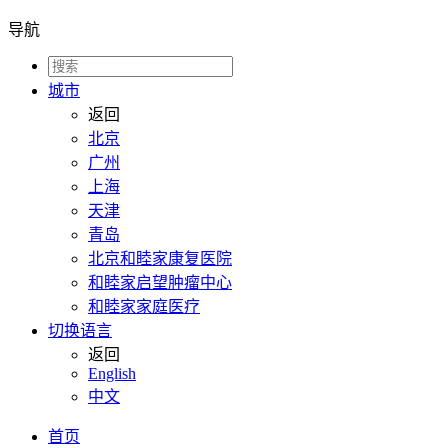
导航
城市
返回
北京
广州
上海
天津
青岛
北京和睦家康复医院
和睦家启望肿瘤中心
和睦家家庭医疗
切换语言
返回
English
中文
首页