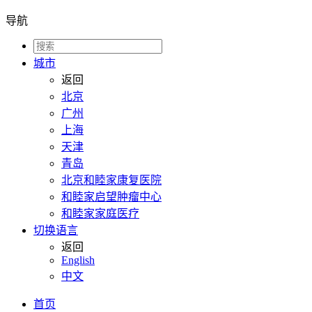
导航
城市
返回
北京
广州
上海
天津
青岛
北京和睦家康复医院
和睦家启望肿瘤中心
和睦家家庭医疗
切换语言
返回
English
中文
首页