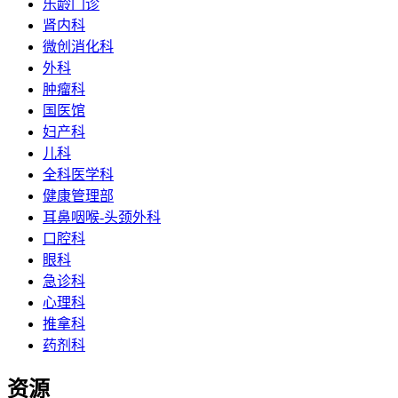
乐龄门诊
肾内科
微创消化科
外科
肿瘤科
国医馆
妇产科
儿科
全科医学科
健康管理部
耳鼻咽喉-头颈外科
口腔科
眼科
急诊科
心理科
推拿科
药剂科
资源