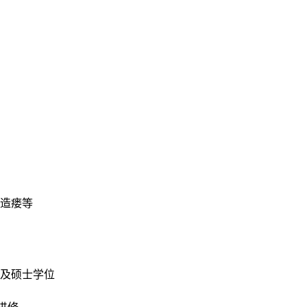
造瘘等
士及硕士学位