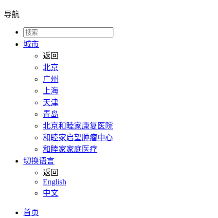
导航
城市
返回
北京
广州
上海
天津
青岛
北京和睦家康复医院
和睦家启望肿瘤中心
和睦家家庭医疗
切换语言
返回
English
中文
首页