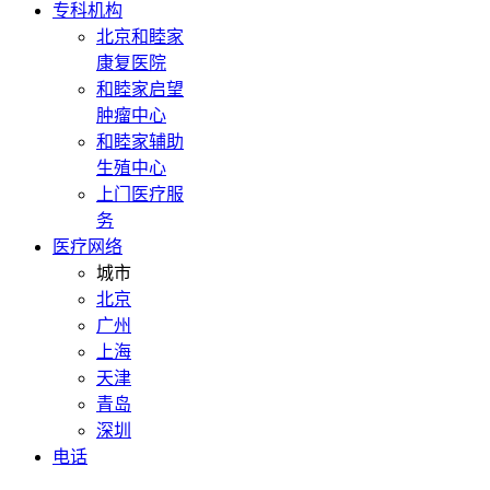
专科机构
北京和睦家
康复医院
和睦家启望
肿瘤中心
和睦家辅助
生殖中心
上门医疗服
务
医疗网络
城市
北京
广州
上海
天津
青岛
深圳
电话